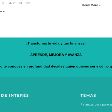
anciera, es posible.
Read More »
e »
¡Transforma tu vida y tus finanzas!
APRENDE, MEJORA Y AVANZA
 te conoces en profundidad decides quién quieres ser y cómo qu
 DE INTERÉS
TEMAS
Finanzas para pareja