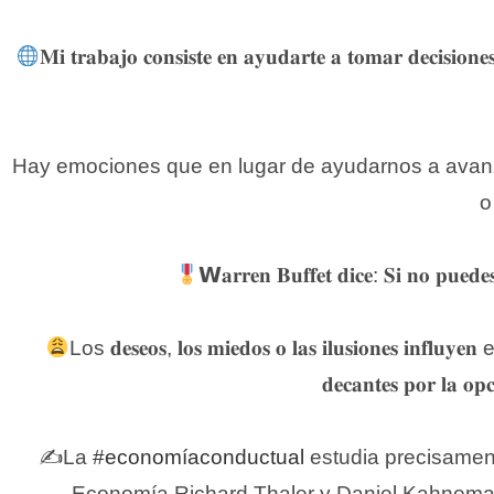
𝐌𝐢 𝐭𝐫𝐚𝐛𝐚𝐣𝐨 𝐜𝐨𝐧𝐬𝐢𝐬𝐭𝐞 𝐞𝐧 𝐚𝐲𝐮𝐝𝐚𝐫𝐭𝐞 𝐚 𝐭𝐨𝐦𝐚𝐫 𝐝𝐞𝐜𝐢𝐬𝐢𝐨𝐧𝐞𝐬
Hay emociones que en lugar de ayudarnos a avanza
o
𝗪𝐚𝐫𝐫𝐞𝐧 𝐁𝐮𝐟𝐟𝐞𝐭 𝐝𝐢𝐜𝐞: 𝐒𝐢 𝐧𝐨 𝐩𝐮𝐞𝐝𝐞𝐬 
Los 𝐝𝐞𝐬𝐞𝐨𝐬, 𝐥𝐨𝐬 𝐦𝐢𝐞𝐝𝐨𝐬 𝐨 𝐥𝐚𝐬 𝐢𝐥𝐮𝐬𝐢𝐨𝐧
𝐝𝐞𝐜𝐚𝐧𝐭𝐞𝐬 𝐩𝐨𝐫 𝐥𝐚 𝐨𝐩𝐜
✍️La
#economíaconductual
estudia precisamente cómo 𝐥
Economía Richard Thaler y Daniel Kahnema