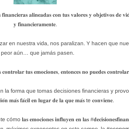
 𝐟𝐢𝐧𝐚𝐧𝐜𝐢𝐞𝐫𝐚𝐬 𝐚𝐥𝐢𝐧𝐞𝐚𝐝𝐚𝐬 𝐜𝐨𝐧 𝐭𝐮𝐬 𝐯𝐚𝐥𝐨𝐫𝐞𝐬 𝐲 𝐨𝐛𝐣𝐞𝐭𝐢𝐯𝐨𝐬 𝐝𝐞 𝐯
𝐲 𝐟𝐢𝐧𝐚𝐧𝐜𝐢𝐞𝐫𝐚𝐦𝐞𝐧𝐭𝐞.⁣
r en nuestra vida, nos paralizan. Y hacen que nues
 peor aún… que jamás pasen.⁣
𝐜𝐨𝐧𝐭𝐫𝐨𝐥𝐚𝐫 𝐭𝐮𝐬 𝐞𝐦𝐨𝐜𝐢𝐨𝐧𝐞𝐬, 𝐞𝐧𝐭𝐨𝐧𝐜𝐞𝐬 𝐧𝐨 𝐩𝐮𝐞𝐝𝐞𝐬 𝐜𝐨𝐧𝐭𝐫𝐨𝐥𝐚𝐫 
𝐬 𝐢𝐧𝐟𝐥𝐮𝐲𝐞𝐧 en la forma que tomas decisiones financieras y provoca
𝐢𝐨́𝐧 𝐦𝐚́𝐬 𝐟𝐚́𝐜𝐢𝐥 𝐞𝐧 𝐥𝐮𝐠𝐚𝐫 𝐝𝐞 𝐥𝐚 𝐪𝐮𝐞 𝐦𝐚́𝐬 te 𝐜𝐨𝐧𝐯𝐢𝐞𝐧𝐞. ⁣
𝐬 𝐞𝐦𝐨𝐜𝐢𝐨𝐧𝐞𝐬 𝐢𝐧𝐟𝐥𝐮𝐲𝐞𝐧 𝐞𝐧 𝐥𝐚𝐬 #𝐝𝐞𝐜𝐢𝐬𝐢𝐨𝐧𝐞𝐬𝐟𝐢
n, máximos exponentes en este campo, la
#econom