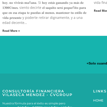
𝐡𝐨𝐲, 𝐧𝐨 𝐯𝐢𝐯𝐢𝐫𝐚́𝐬 𝐦𝐚ñ𝐚𝐧𝐚.⁣ Si 𝐡𝐨𝐲 𝐞𝐬𝐭𝐚́𝐬 𝐠𝐚𝐧𝐚𝐧𝐝𝐨 𝐲𝐚 𝐦𝐚́𝐬 𝐝𝐞
vida fin
𝟏𝟑𝟎𝟎€/𝐦𝐞𝐬, siento decirte 𝐞𝐥 𝐬𝐚𝐪𝐮𝐢𝐭𝐨 𝐬𝐞𝐫𝐚́ 𝐩𝐞𝐪𝐮𝐞ñ𝐢𝐭𝐨 𝐩𝐚𝐫𝐚
Read Mor
𝐪𝐮𝐞 𝐞𝐧 𝐞𝐬𝐚 𝐞𝐭𝐚𝐩𝐚 𝐭𝐞 𝐩𝐮𝐞𝐝𝐚𝐬 𝐚𝐥 𝐦𝐞𝐧𝐨𝐬, 𝐦𝐚𝐧𝐭𝐞𝐧𝐞𝐫 𝐭𝐮 𝐞𝐬𝐭𝐢𝐥𝐨 𝐝𝐞
𝐯𝐢𝐝𝐚 𝐩𝐫𝐞𝐬𝐞𝐧𝐭𝐞 y poderte retirar dignamente, y a una
edad decente…
Read More »
«Solo cuando
CONSULTORÍA FINANCIERA
LINKS
VILASECA MENDEZ - CVGROUP
HOME
Nuestra fórmula para el éxito es simple pero