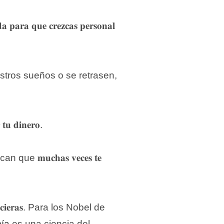
𝐝𝐚 𝐩𝐚𝐫𝐚 𝐪𝐮𝐞 𝐜𝐫𝐞𝐳𝐜𝐚𝐬 𝐩𝐞𝐫𝐬𝐨𝐧𝐚𝐥
tros sueños o se retrasen,
𝐭𝐮 𝐝𝐢𝐧𝐞𝐫𝐨.⁣
n que 𝐦𝐮𝐜𝐡𝐚𝐬 𝐯𝐞𝐜𝐞𝐬 𝐭𝐞
𝐧𝐚𝐧𝐜𝐢𝐞𝐫𝐚𝐬. Para los Nobel de
ía
es una ciencia del