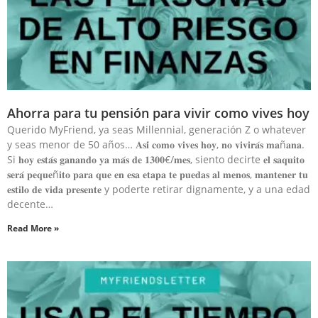
Ahorra para tu pensión para vivir como vives hoy
Querido MyFriend, ya seas Millennial, generación Z o whatever
y seas menor de 50 años… 𝐀𝐬𝐢́ 𝐜𝐨𝐦𝐨 𝐯𝐢𝐯𝐞𝐬 𝐡𝐨𝐲, 𝐧𝐨 𝐯𝐢𝐯𝐢𝐫𝐚́𝐬 𝐦𝐚ñ𝐚𝐧𝐚.⁣
Si 𝐡𝐨𝐲 𝐞𝐬𝐭𝐚́𝐬 𝐠𝐚𝐧𝐚𝐧𝐝𝐨 𝐲𝐚 𝐦𝐚́𝐬 𝐝𝐞 𝟏𝟑𝟎𝟎€/𝐦𝐞𝐬, siento decirte 𝐞𝐥 𝐬𝐚𝐪𝐮𝐢𝐭𝐨
𝐬𝐞𝐫𝐚́ 𝐩𝐞𝐪𝐮𝐞ñ𝐢𝐭𝐨 𝐩𝐚𝐫𝐚 𝐪𝐮𝐞 𝐞𝐧 𝐞𝐬𝐚 𝐞𝐭𝐚𝐩𝐚 𝐭𝐞 𝐩𝐮𝐞𝐝𝐚𝐬 𝐚𝐥 𝐦𝐞𝐧𝐨𝐬, 𝐦𝐚𝐧𝐭𝐞𝐧𝐞𝐫 𝐭𝐮
𝐞𝐬𝐭𝐢𝐥𝐨 𝐝𝐞 𝐯𝐢𝐝𝐚 𝐩𝐫𝐞𝐬𝐞𝐧𝐭𝐞 y poderte retirar dignamente, y a una edad
decente…
Read More »