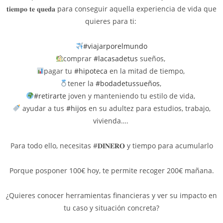
𝐭𝐢𝐞𝐦𝐩𝐨 𝐭𝐞 𝐪𝐮𝐞𝐝𝐚 para conseguir aquella experiencia de vida que
quieres para ti: ⁣
#viajarporelmundo
comprar
#lacasadetus
sueños, ⁣
pagar tu
#hipoteca
en la mitad de tiempo, ⁣
tener la
#bodadetussueños
, ⁣
#retirarte
joven y manteniendo tu estilo de vida, ⁣
ayudar a tus
#hijos
en su adultez para estudios, trabajo,
vivienda…. ⁣
Para todo ello, necesitas #𝐃𝐈𝐍𝐄𝐑𝐎⁣ y tiempo para acumularlo
Porque posponer 100€ hoy, te permite recoger 200€ mañana.⁣⁣
¿Quieres conocer herramientas financieras y ver su impacto en
tu caso y situación concreta?⁣⁣