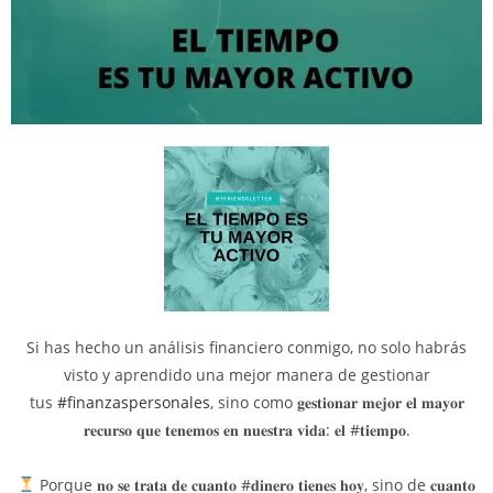
Si has hecho un análisis financiero conmigo, no solo habrás
visto y aprendido una mejor manera de gestionar
tus
#finanzaspersonales
, sino como 𝐠𝐞𝐬𝐭𝐢𝐨𝐧𝐚𝐫 𝐦𝐞𝐣𝐨𝐫 𝐞𝐥 𝐦𝐚𝐲𝐨𝐫
𝐫𝐞𝐜𝐮𝐫𝐬𝐨 𝐪𝐮𝐞 𝐭𝐞𝐧𝐞𝐦𝐨𝐬 𝐞𝐧 𝐧𝐮𝐞𝐬𝐭𝐫𝐚 𝐯𝐢𝐝𝐚: 𝐞𝐥 #𝐭𝐢𝐞𝐦𝐩𝐨.⁣
Porque 𝐧𝐨 𝐬𝐞 𝐭𝐫𝐚𝐭𝐚 𝐝𝐞 𝐜𝐮𝐚𝐧𝐭𝐨 #𝐝𝐢𝐧𝐞𝐫𝐨 𝐭𝐢𝐞𝐧𝐞𝐬 𝐡𝐨𝐲, sino de 𝐜𝐮𝐚𝐧𝐭𝐨