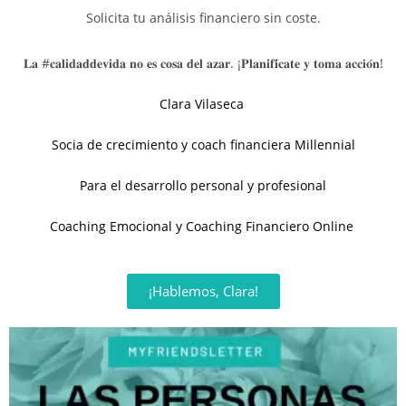
Solicita tu análisis financiero sin coste.
𝐋𝐚 #𝐜𝐚𝐥𝐢𝐝𝐚𝐝𝐝𝐞𝐯𝐢𝐝𝐚 𝐧𝐨 𝐞𝐬 𝐜𝐨𝐬𝐚 𝐝𝐞𝐥 𝐚𝐳𝐚𝐫. ¡𝐏𝐥𝐚𝐧𝐢𝐟𝐢́𝐜𝐚𝐭𝐞 𝐲 𝐭𝐨𝐦𝐚 𝐚𝐜𝐜𝐢𝐨́𝐧!⁣⁣
Clara Vilaseca
Socia de crecimiento y coach financiera Millennial
Para el desarrollo personal y profesional
Coaching Emocional y Coaching Financiero Online
¡Hablemos, Clara!