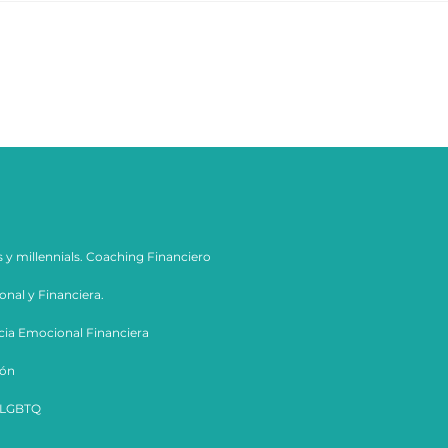
s y millennials. Coaching Financiero
nal y Financiera.
ncia Emocional Financiera
ión
 LGBTQ