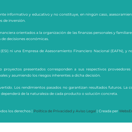
nte informativo y educativo y no constituye, en ningún caso, asesoramien
s de inversión.
anciera orientados a la organización de las finanzas personales y familiare
ma de decisiones económicas.
SI) ni una Empresa de Asesoramiento Financiero Nacional (EAFN), y no pr
ios o proyectos presentados corresponden a sus respectivos proveedores
ales y asumiendo los riesgos inherentes a dicha decisión.
l invertido. Los rendimientos pasados no garantizan resultados futuros.
 dependerá de la naturaleza de cada producto o solución concreta.
odos los derechos |
Política de Privacidad y Aviso Legal
| Creada per
WebsE