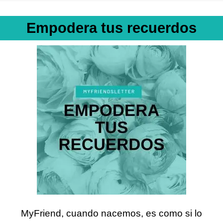
Empodera tus recuerdos
MyFriend, c
uando nacemos, es como si lo