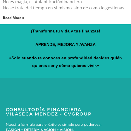
No es magia, es #planificaciónfinanciera
No se trata del tiempo en si mismo, sino de como lo gestionas.
Read More »
¡Transforma tu vida y tus finanzas!
APRENDE, MEJORA Y AVANZA
«Solo cuando te conoces en profundidad decides quién
quieres ser y cómo quieres vivir.»
CONSULTORÍA FINANCIERA
VILASECA MENDEZ - CVGROUP
Nuestra fórmula para el éxito es simple pero poderosa:
PASIÓN + DETERMINACIÓN + VISIÓN.